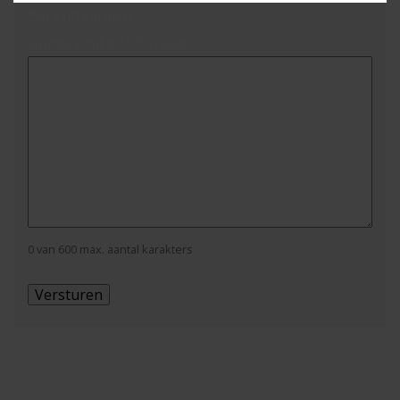
Bericht
(Vereist)
Opmerking en/of vraag
0 van 600 max. aantal karakters