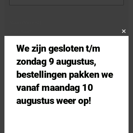
Naam
(Vereist)
Voornaam
Clo
this
We zijn gesloten t/m
mod
Achternaam
zondag 9 augustus,
bestellingen pakken we
E-mailadres
(Vereist)
vanaf maandag 10
augustus weer op!
Telefoonnummer