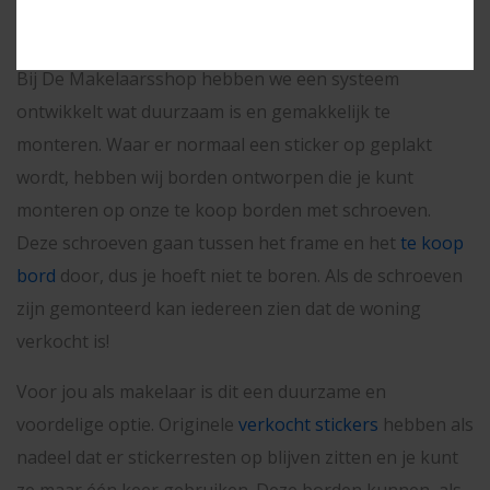
Duurzame verkocht borden
Bij De Makelaarsshop hebben we een systeem
ontwikkelt wat duurzaam is en gemakkelijk te
monteren. Waar er normaal een sticker op geplakt
wordt, hebben wij borden ontworpen die je kunt
monteren op onze te koop borden met schroeven.
Deze schroeven gaan tussen het frame en het
te koop
bord
door, dus je hoeft niet te boren. Als de schroeven
zijn gemonteerd kan iedereen zien dat de woning
verkocht is!
Voor jou als makelaar is dit een duurzame en
voordelige optie. Originele
verkocht stickers
hebben als
nadeel dat er stickerresten op blijven zitten en je kunt