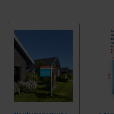
op
nieuwste