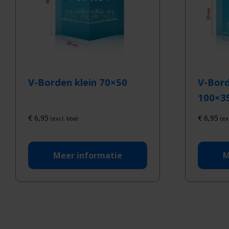
V-Borden klein 70×50
V-Bord
100×3
€
6,95
€
6,95
(excl. btw)
(ex
Meer informatie
M