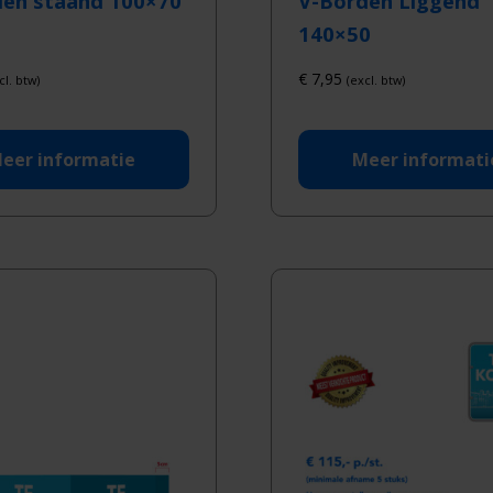
den staand 100×70
V-Borden Liggend
140×50
€
7,95
cl. btw)
(excl. btw)
eer informatie
Meer informati