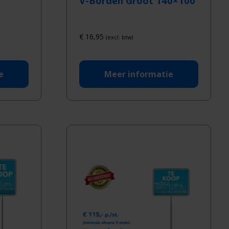
V-Borden Groot 140×100
€
16,95
(excl. btw)
e
Meer informatie