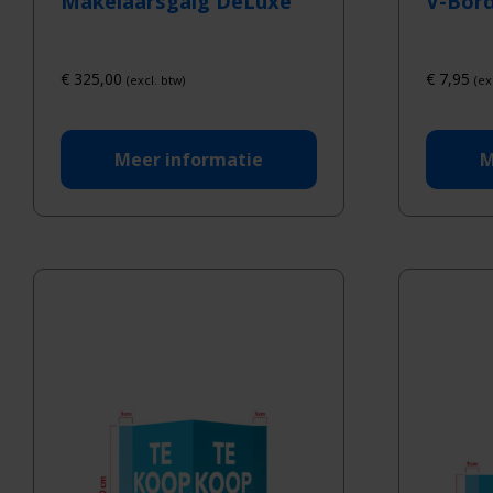
Makelaarsgalg DeLuxe
V-Bor
€
325,00
€
7,95
(excl. btw)
(ex
Meer informatie
M