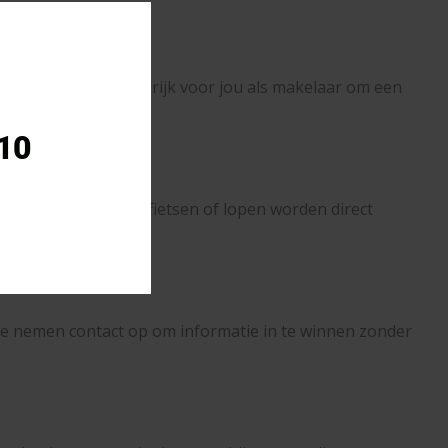
Close
this
module
arom is het zo belangrijk voor jou als makelaar om een
,
 10
s de woning rijden, fietsen of lopen worden direct
e nemen contact op om informatie in te winnen zonder