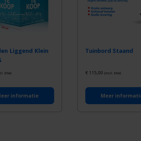
en Liggend Klein
Tuinbord Staand
5
€
115,00
cl. btw)
(excl. btw)
eer informatie
Meer informati