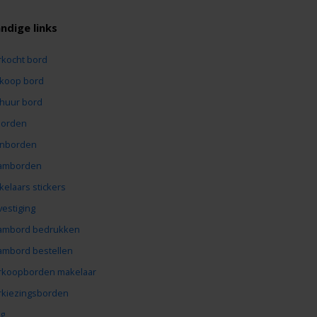
ndige links
rkocht bord
 koop bord
 huur bord
borden
inborden
amborden
kelaars stickers
vestiging
ambord bedrukken
ambord bestellen
rkoopborden makelaar
rkiezingsborden
og