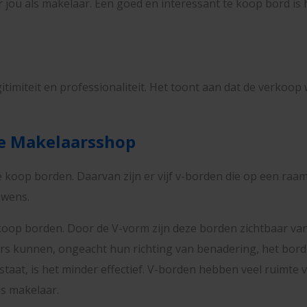
 jou als makelaar. Een goed en interessant te koop bord i
itimiteit en professionaliteit. Het toont aan dat de verkoo
De Makelaarsshop
 koop borden. Daarvan zijn er vijf v-borden die op een ra
 wens.
te koop borden. Door de V-vorm zijn deze borden zichtbaar v
s kunnen, ongeacht hun richting van benadering, het bord ge
staat, is het minder effectief. V-borden hebben veel ruimte
ls makelaar.