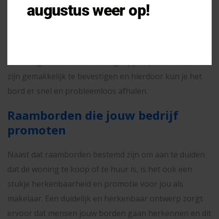
augustus weer op!
Raamborden moeten gemakkelijk te installeren en te
verwijderen zijn zonder schade aan het raam te
veroorzaken. De raamborden van De Makelaarsshop
worden geleverd met vier zuignappen per bord. Deze
zijn gemakkelijk te bevestigen en hierdoor kun je het
bord er snel en probleemloos afhalen.
Raamborden die jouw bedrijf
promoten
Naast dat raamborden bestemd zijn om aan te duiden
dat de woning te koop of te huur is, is het ook een
stukje herkenbaarheid en promotie voor jou als
makelaar. Een duidelijk en herkenbaar ontwerp zorgt
ervoor dat mensen jouw borden gaan herkennen en dit