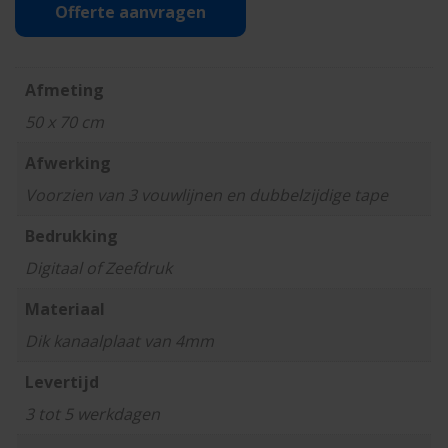
Offerte aanvragen
70x50
aantal
Afmeting
50 x 70 cm
Afwerking
Voorzien van 3 vouwlijnen en dubbelzijdige tape
Bedrukking
Digitaal of Zeefdruk
Materiaal
Dik kanaalplaat van 4mm
Levertijd
3 tot 5 werkdagen