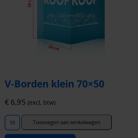
V-Borden klein 70×50
€
6,95
(excl. btw)
V-
Toevoegen aan winkelwagen
Borden
klein